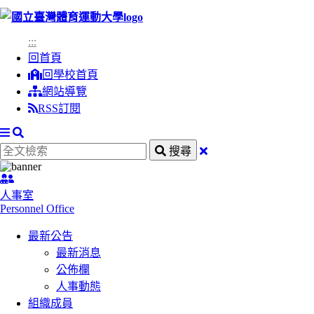
跳
到
:::
主
回首頁
要
回學校首頁
內
網站導覽
容
RSS訂閱
區
塊
搜
全
關
搜尋
尋
文
閉
:::
檢
搜
人事室
索
尋
Personnel Office
欄
最新公告
最新消息
公佈欄
人事動態
組織成員