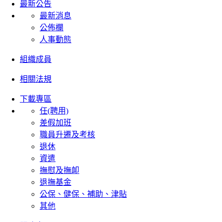
最新公告
最新消息
公佈欄
人事動態
組織成員
相關法規
下載專區
任(聘用)
差假加班
職員升遷及考核
退休
資遣
撫慰及撫卹
退撫基金
公保、健保、補助、津貼
其他