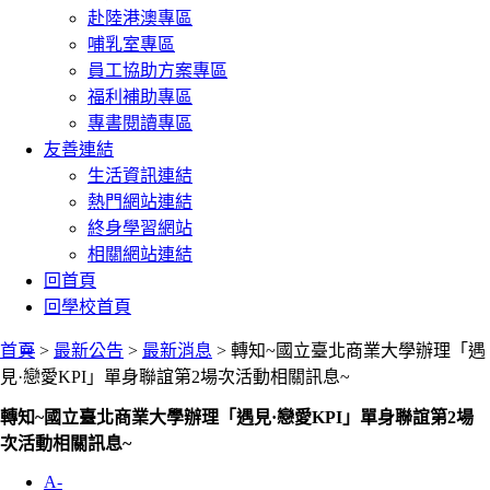
赴陸港澳專區
哺乳室專區
員工協助方案專區
福利補助專區
專書閱讀專區
友善連結
生活資訊連結
熱門網站連結
終身學習網站
相關網站連結
回首頁
回學校首頁
:::
首頁
>
最新公告
>
最新消息
> 轉知~國立臺北商業大學辦理「遇
見·戀愛KPI」單身聯誼第2場次活動相關訊息~
轉知~國立臺北商業大學辦理「遇見·戀愛KPI」單身聯誼第2場
次活動相關訊息~
A-