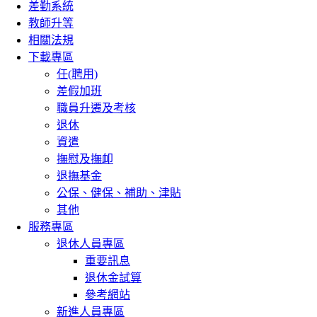
差勤系統
教師升等
相關法規
下載專區
任(聘用)
差假加班
職員升遷及考核
退休
資遣
撫慰及撫卹
退撫基金
公保、健保、補助、津貼
其他
服務專區
退休人員專區
重要訊息
退休金試算
參考網站
新進人員專區