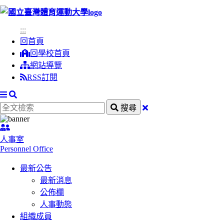
跳
到
:::
主
回首頁
要
回學校首頁
內
網站導覽
容
RSS訂閱
區
塊
搜
全
關
搜尋
尋
文
閉
:::
檢
搜
人事室
索
尋
Personnel Office
欄
最新公告
最新消息
公佈欄
人事動態
組織成員