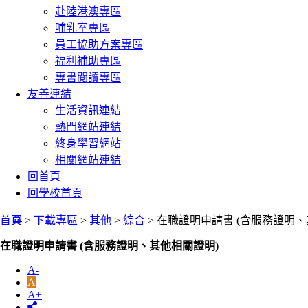
赴陸港澳專區
哺乳室專區
員工協助方案專區
福利補助專區
專書閱讀專區
友善連結
生活資訊連結
熱門網站連結
終身學習網站
相關網站連結
回首頁
回學校首頁
:::
首頁
>
下載專區
>
其他
>
綜合
> 在職證明申請書 (含服務證明
在職證明申請書 (含服務證明、其他相關證明)
A-
A
A+