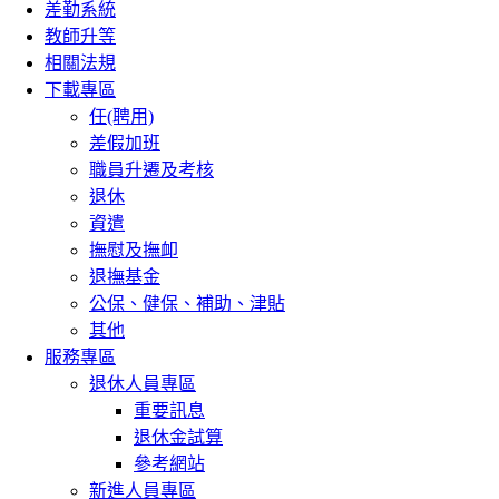
差勤系統
教師升等
相關法規
下載專區
任(聘用)
差假加班
職員升遷及考核
退休
資遣
撫慰及撫卹
退撫基金
公保、健保、補助、津貼
其他
服務專區
退休人員專區
重要訊息
退休金試算
參考網站
新進人員專區