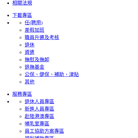
相關法規
下載專區
任(聘用)
差假加班
職員升遷及考核
退休
資遣
撫慰及撫卹
退撫基金
公保、健保、補助、津貼
其他
服務專區
退休人員專區
新進人員專區
赴陸港澳專區
哺乳室專區
員工協助方案專區