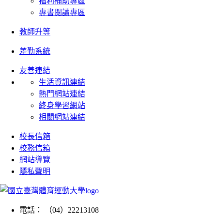
福利補助專區
專書閱讀專區
教師升等
差勤系統
友善連結
生活資訊連結
熱門網站連結
終身學習網站
相關網站連結
校長信箱
校務信箱
網站導覽
隱私聲明
電話： （04）22213108