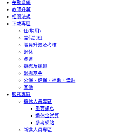
差勤系統
教師升等
相關法規
下載專區
任(聘用)
差假加班
職員升遷及考核
退休
資遣
撫慰及撫卹
退撫基金
公保、健保、補助、津貼
其他
服務專區
退休人員專區
重要訊息
退休金試算
參考網站
新進人員專區