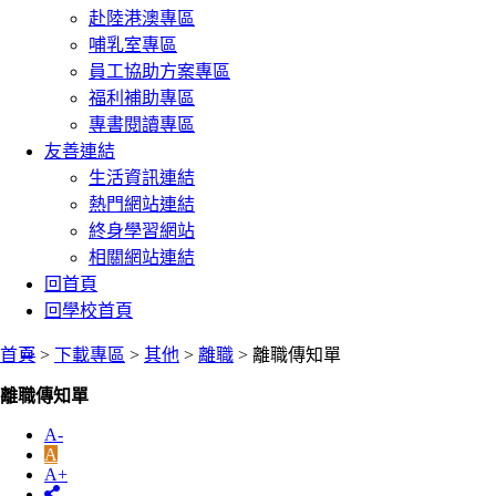
赴陸港澳專區
哺乳室專區
員工協助方案專區
福利補助專區
專書閱讀專區
友善連結
生活資訊連結
熱門網站連結
終身學習網站
相關網站連結
回首頁
回學校首頁
:::
首頁
>
下載專區
>
其他
>
離職
> 離職傳知單
離職傳知單
A-
A
A+