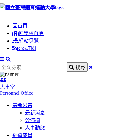
跳
到
:::
主
回首頁
要
回學校首頁
內
網站導覽
容
RSS訂閱
區
塊
搜
全
關
搜尋
尋
文
閉
:::
檢
搜
人事室
索
尋
Personnel Office
欄
最新公告
最新消息
公佈欄
人事動態
組織成員