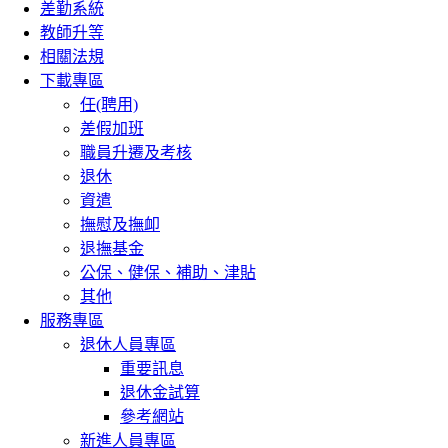
差勤系統
教師升等
相關法規
下載專區
任(聘用)
差假加班
職員升遷及考核
退休
資遣
撫慰及撫卹
退撫基金
公保、健保、補助、津貼
其他
服務專區
退休人員專區
重要訊息
退休金試算
參考網站
新進人員專區