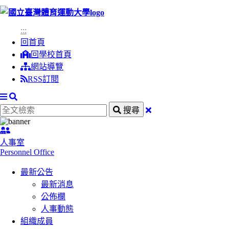
跳
到
:::
主
回首頁
要
回學校首頁
內
網站導覽
容
RSS訂閱
區
塊
搜
全
關
搜尋
尋
文
閉
:::
檢
搜
人事室
索
尋
Personnel Office
欄
最新公告
最新消息
公佈欄
人事動態
組織成員