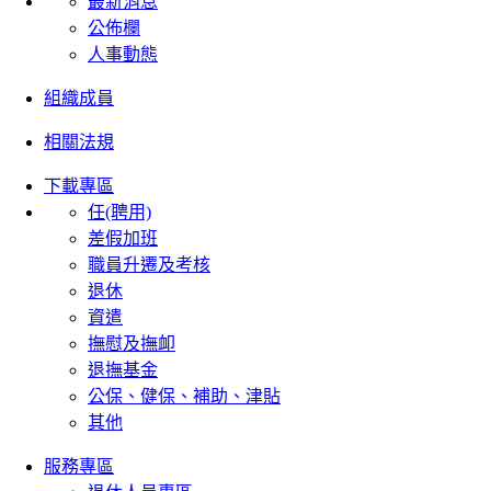
最新消息
公佈欄
人事動態
組織成員
相關法規
下載專區
任(聘用)
差假加班
職員升遷及考核
退休
資遣
撫慰及撫卹
退撫基金
公保、健保、補助、津貼
其他
服務專區