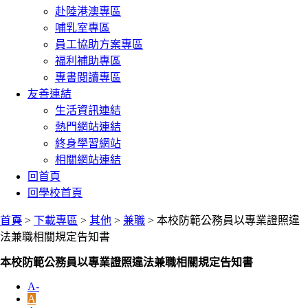
赴陸港澳專區
哺乳室專區
員工協助方案專區
福利補助專區
專書閱讀專區
友善連結
生活資訊連結
熱門網站連結
終身學習網站
相關網站連結
回首頁
回學校首頁
:::
首頁
>
下載專區
>
其他
>
兼職
> 本校防範公務員以專業證照違
法兼職相關規定告知書
本校防範公務員以專業證照違法兼職相關規定告知書
A-
A