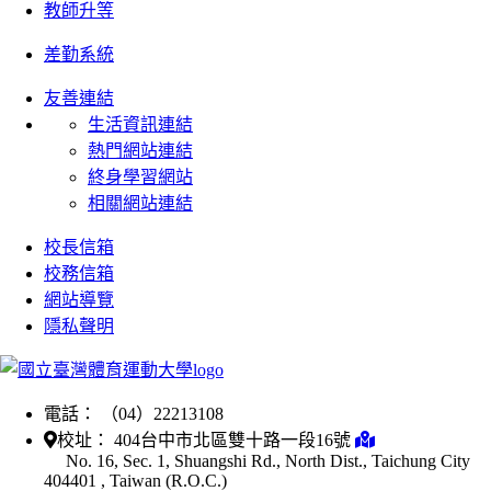
教師升等
差勤系統
友善連結
生活資訊連結
熱門網站連結
終身學習網站
相關網站連結
校長信箱
校務信箱
網站導覽
隱私聲明
電話： （04）22213108
校址： 404台中市北區雙十路一段16號
No. 16, Sec. 1, Shuangshi Rd., North Dist., Taichung City
404401 , Taiwan (R.O.C.)